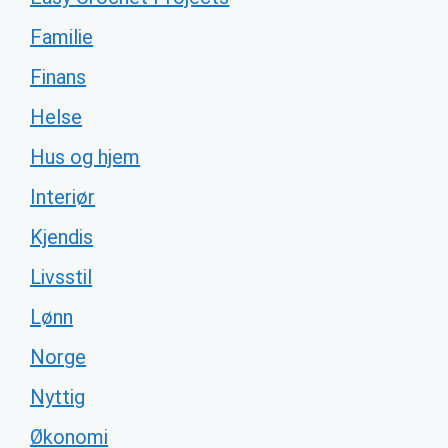
Familie
Finans
Helse
Hus og hjem
Interiør
Kjendis
Livsstil
Lønn
Norge
Nyttig
Økonomi