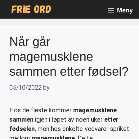
Skip
Meny
to
content
Når går
magemusklene
sammen etter fødsel?
05/10/2022
by
Hos de fleste kommer
magemusklene
sammen
igjen i løpet av noen uker
etter
fødselen
, men hos enkelte vedvarer spriket
mellom
magemusklene
. Delte