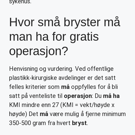
sykehus.
Hvor små bryster må
man ha for gratis
operasjon?
Henvisning og vurdering. Ved offentlige
plastikk-kirurgiske avdelinger er det satt
felles kriterier som
må
oppfylles for å bli
satt på venteliste til
operasjon
: Du
må ha
KMI mindre enn 27 (KMI = vekt/høyde x
høyde) Det
må
være mulig å fjerne minimum
350-500 gram fra hvert
bryst
.