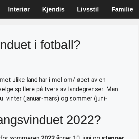
Interiør
Kjendis
Livsstil
Familie
duet i fotball?
et ulike land har i mellom/løpet av en
 selge spillere på tvers av landegrenser. Man
du
: vinter (januar-mars) og sommer (juni-
angsvinduet 2022?
for sommeren
2022
åpner 10. juni og
stenger