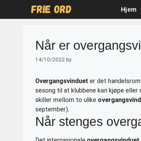
Skip
Hjem
to
content
Når er overgangsvin
14/10/2022
by
Overgangsvinduet
er det handelsromm
sesong til at klubbene kan kjøpe eller
skiller mellom to ulike
overgangsvin
september).
Når stenges overg
Det internasjonale
overgangsvinduet