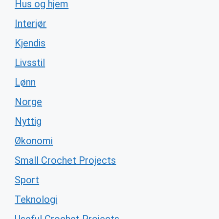
Hus og hjem
Interiør
Kjendis
Livsstil
Lønn
Norge
Nyttig
Økonomi
Small Crochet Projects
Sport
Teknologi