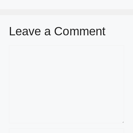
Leave a Comment
Comment
Name