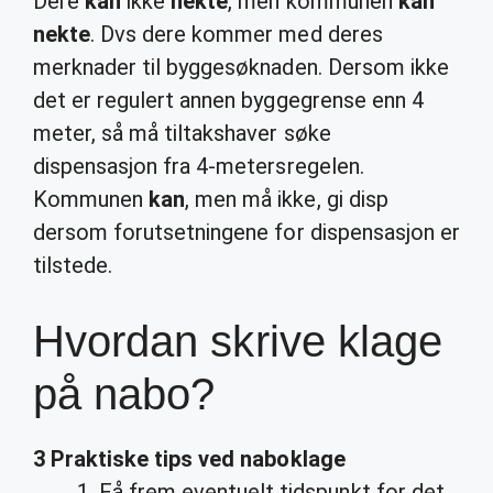
Dere
kan
ikke
nekte
, men kommunen
kan
nekte
. Dvs dere kommer med deres
merknader til byggesøknaden. Dersom ikke
det er regulert annen byggegrense enn 4
meter, så må tiltakshaver søke
dispensasjon fra 4-metersregelen.
Kommunen
kan
, men må ikke, gi disp
dersom forutsetningene for dispensasjon er
tilstede.
Hvordan skrive klage
på nabo?
3 Praktiske tips ved
naboklage
Få frem eventuelt tidspunkt for det