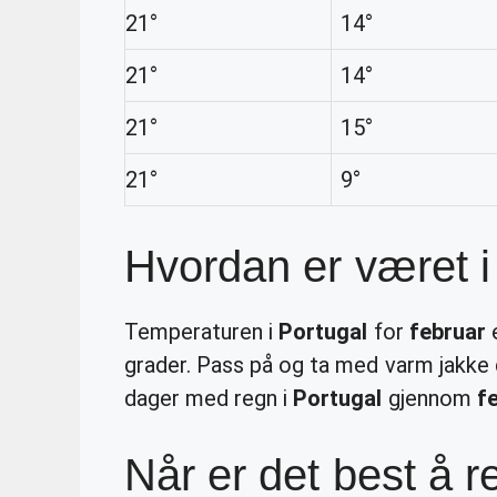
21°
14°
21°
14°
21°
15°
21°
9°
Hvordan er været i 
Temperaturen i
Portugal
for
februar
e
grader. Pass på og ta med varm jakke 
dager med regn i
Portugal
gjennom
f
Når er det best å re