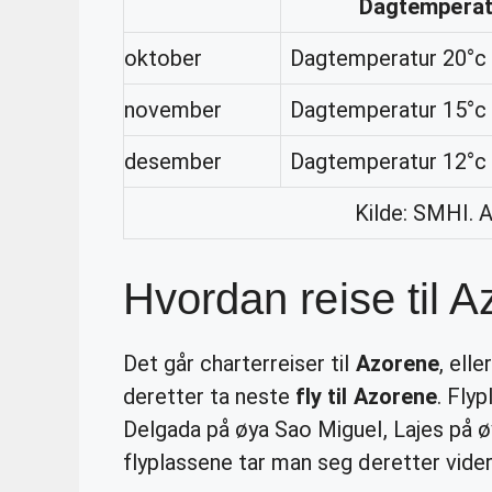
Dagtemperat
oktober
Dagtemperatur 20°c
november
Dagtemperatur 15°c
desember
Dagtemperatur 12°c
Kilde: SMHI. 
Hvordan reise til 
Det går charterreiser til
Azorene
, ell
deretter ta neste
fly til Azorene
. Fly
Delgada på øya Sao Miguel, Lajes på ø
flyplassene tar man seg deretter videre 