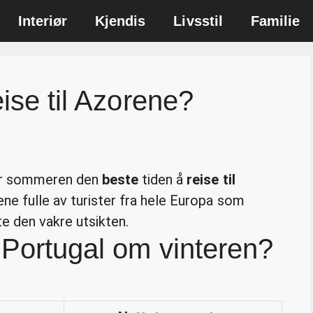
Interiør
Kjendis
Livsstil
Familie
eise til Azorene?
, er sommeren den
beste
tiden å
reise til
ene fulle av turister fra hele Europa som
e den vakre utsikten.
i Portugal om vinteren?