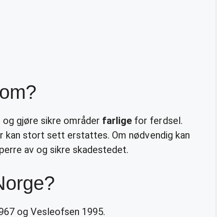
flom?
 og gjøre sikre områder
farlige
for ferdsel.
ier kan stort sett erstattes. Om nødvendig kan
sperre av og sikre skadestedet.
 Norge?
1967 og Vesleofsen 1995.