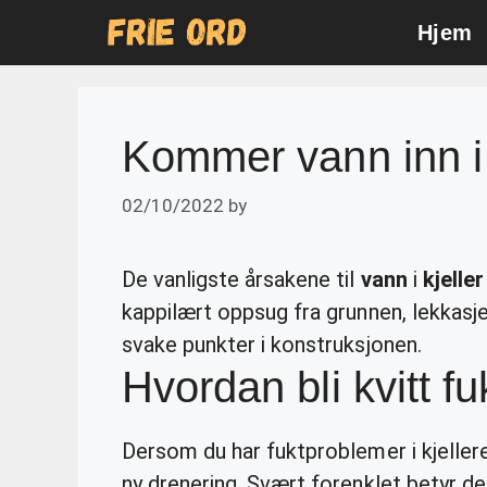
Skip
Hjem
to
content
Kommer vann inn i 
02/10/2022
by
De vanligste årsakene til
vann
i
kjeller
kappilært oppsug fra grunnen, lekkasje
svake punkter i konstruksjonen.
Hvordan bli kvitt fuk
Dersom du har fuktproblemer i kjellere
ny drenering. Svært forenklet betyr de