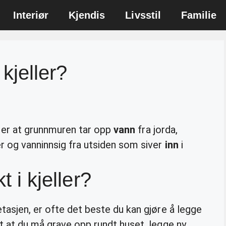
Interiør
Kjendis
Livsstil
Familie
kjeller?
er at grunnmuren tar opp
vann
fra jorda,
r og vanninnsig fra utsiden som siver
inn
i
t i kjeller?
tasjen, er ofte det beste du kan gjøre å legge
t at du må grave opp rundt huset, legge ny