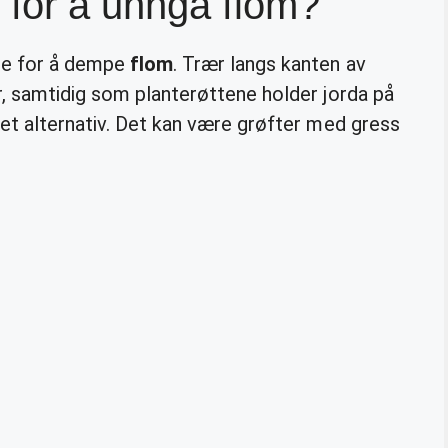
 for å unngå flom?
pe for å dempe
flom
. Trær langs kanten av
r, samtidig som planterøttene holder jorda på
net alternativ. Det kan være grøfter med gress