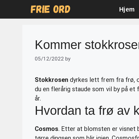
Skip
Hjem
to
content
Kommer stokkroser
05/12/2022
by
Stokkrosen
dyrkes lett frem fra frø, 
du en flerårig staude som vil by på et 
år.
Hvordan ta frø av
Cosmos
. Etter at blomsten er visnet 
tørre dingsen som blir igjen. Cosmosf