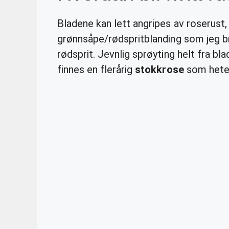
Bladene kan lett angripes av roserus
grønnsåpe/rødspritblanding som jeg br
rødsprit. Jevnlig sprøyting helt fra bl
finnes en flerårig
stokkrose
som heter 