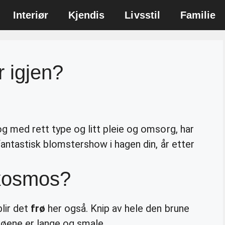
Interiør
Kjendis
Livsstil
Familie
 igjen?
og med rett type og litt pleie og omsorg, har
fantastisk blomstershow i hagen din, år etter
 kosmos?
blir det
frø
her også. Knip av hele den brune
røene er lange og smale.