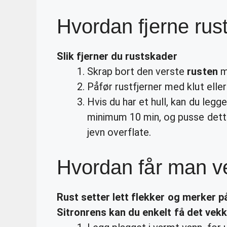
Hvordan fjerne rus
Slik
fjerner
du rustskader
Skrap bort den verste
rusten
me
Påfør rustfjerner med klut eller
Hvis du har et hull, kan du legg
minimum 10 min, og pusse dette 
jevn overflate.
Hvordan får man v
Rust
setter lett flekker og merker p
Sitronrens
kan
du enkelt
få
det
vekk