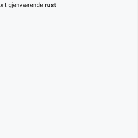
 bort gjenværende
rust
.