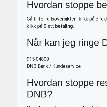
Hvordan stoppe be
Gå til forfallsoversikten, klikk på eFa
klikk på Slett
betaling
.
Når kan jeg ringe
915 04800
DNB Bank
/
Kundeservice
Hvordan stoppe res
DNB?