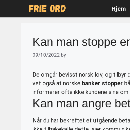
Skip
Hjem
to
content
Kan man stoppe en
09/10/2022
by
De omgår bevisst norsk lov, og tilbyr d
vet også at norske
banker stopper
bå
informerer ofte ikke kundene sine om 
Kan man angre bet
Når du har bekreftet et utgående beta
ikke tilbakekalle dette, sier kommunik