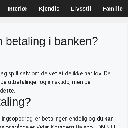
Interiør
Kjendis
Livsstil
Familie
 betaling i banken?
eg spill selv om de vet at de ikke har lov. De
de utbetalinger og innskudd, men de
dette.
aling?
lingsoppdrag, er betalingen endelig og du
kan
asjonsrådgiver Vidar Korsberg Dalsbø i DNB til