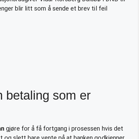
ger blir litt som å sende et brev til feil
 betaling som er
an
gjøre for å få fortgang i prosessen hvis det
t og slett bare vente på at banken godkjenner