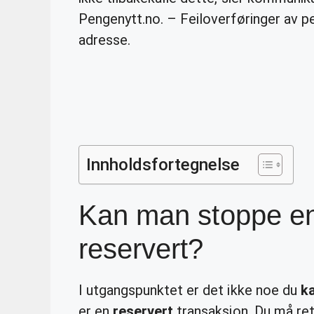
Pengenytt.no. – Feiloverføringer av pen
adresse.
Innholdsfortegnelse
Kan man stoppe en
reservert?
I utgangspunktet er det ikke noe du
k
er en
reservert
transaksjon. Du må ret