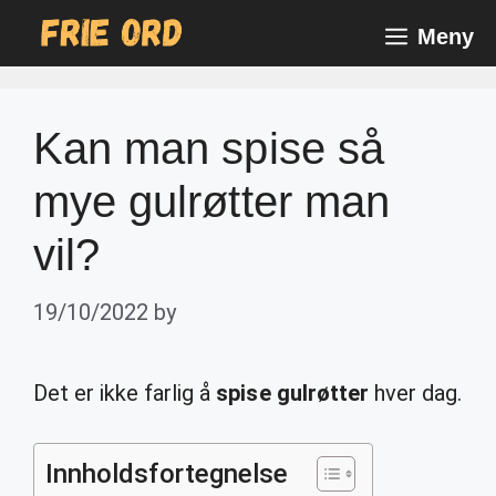
Skip
Meny
to
content
Kan man spise så
mye gulrøtter man
vil?
19/10/2022
by
Det er ikke farlig å
spise gulrøtter
hver dag.
Innholdsfortegnelse