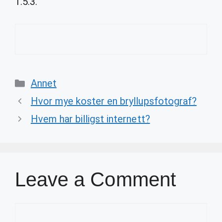
1.5.3.
Categories
Annet
Hvor mye koster en bryllupsfotograf?
Hvem har billigst internett?
Leave a Comment
Comment