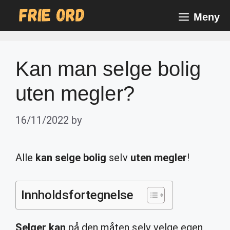
Skip
Meny
to
content
Kan man selge bolig
uten megler?
16/11/2022
by
Alle
kan selge bolig
selv
uten megler
!
Innholdsfortegnelse
Selger kan
på den måten selv velge egen