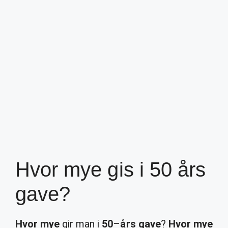
Hvor mye gis i 50 års
gave?
Hvor mye
gir man i
50
–
års gave
?
Hvor mye