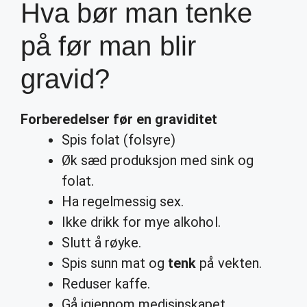
Hva bør man tenke
på før man blir
gravid?
Forberedelser
før
en
graviditet
Spis folat (folsyre)
Øk sæd produksjon med sink og
folat.
Ha regelmessig sex.
Ikke drikk for mye alkohol.
Slutt å røyke.
Spis sunn mat og
tenk
på vekten.
Reduser kaffe.
Gå igjennom medisinskapet.