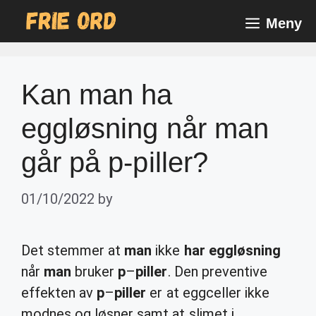
Skip
Meny
to
content
Kan man ha
eggløsning når man
går på p-piller?
01/10/2022
by
Det stemmer at
man
ikke
har eggløsning
når
man
bruker
p
–
piller
. Den preventive
effekten av
p
–
piller
er at eggceller ikke
modnes og løsner samt at slimet i