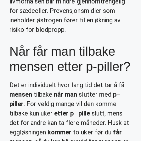
livmorhalsen blir mindre gjennomtrengelig
for sædceller. Prevensjonsmidler som
ineholder østrogen fører til en økning av
risiko for blodpropp.
Når får man tilbake
mensen etter p-piller?
Det er individuelt hvor lang tid det tar å få
mensen
tilbake
når man
slutter med
p
–
piller
. For veldig mange vil den komme
tilbake kun uker
etter p
–
pille
slutt, mens
det for andre kan ta flere måneder. Husk at
eggløsningen
kommer
to uker før du
får