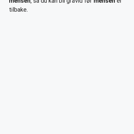
mensen
, så du kan bli gravid før
mensen
er
tilbake.