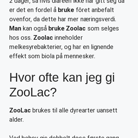
2 dager, så hvis diaréen ikke har gitt seg da
er det en fordel å
bruke
fôret anbefalt
ovenfor, da dette har mer næringsverdi.
Man
kan også
bruke Zoolac
som selges
hos oss.
Zoolac
inneholder
melkesyrebakterier, og har en lignende
effekt som biola på mennesker.
Hvor ofte kan jeg gi
ZooLac?
ZooLac
brukes til alle dyrearter uansett
alder.