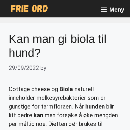
Skip
Meny
to
content
Kan man gi biola til
hund?
29/09/2022
by
Cottage cheese og
Biola
naturell
inneholder melkesyrebakterier som er
gunstige for tarmfloraen. Når
hunden
blir
litt bedre
kan
man forsøke å øke mengden
per måltid noe. Dietten bør brukes til