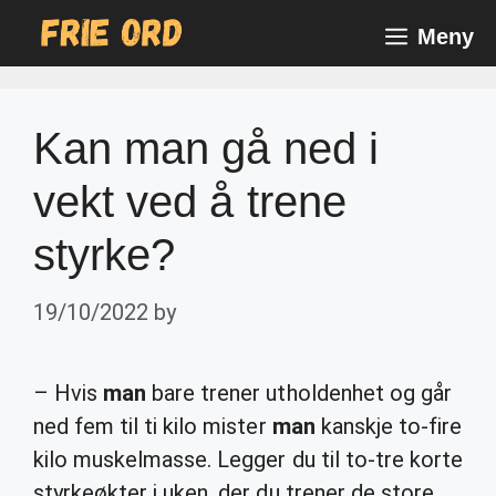
Skip
Meny
to
content
Kan man gå ned i
vekt ved å trene
styrke?
19/10/2022
by
– Hvis
man
bare trener utholdenhet og går
ned fem til ti kilo mister
man
kanskje to-fire
kilo muskelmasse. Legger du til to-tre korte
styrkeøkter i uken, der du trener de store