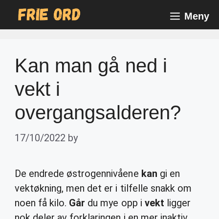
Skip
Meny
to
content
Kan man gå ned i
vekt i
overgangsalderen?
17/10/2022
by
De endrede østrogennivåene
kan
gi en
vektøkning, men det er i tilfelle snakk om
noen få kilo.
Går
du mye opp i
vekt
ligger
nok deler av forklaringen i en mer inaktiv