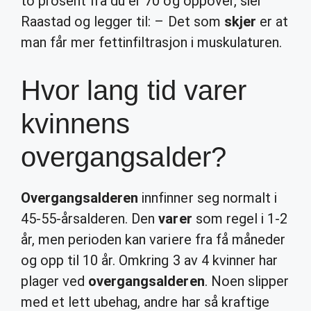
to prosent fra du er 70 og oppover, sier
Raastad og legger til: – Det som
skjer
er at
man får mer fettinfiltrasjon i muskulaturen.
Hvor lang tid varer
kvinnens
overgangsalder?
Overgangsalderen
innfinner seg normalt i
45-55-årsalderen. Den
varer
som regel i 1-2
år, men perioden kan variere fra få måneder
og opp til 10 år. Omkring 3 av 4 kvinner har
plager ved
overgangsalderen
. Noen slipper
med et lett ubehag, andre har så kraftige