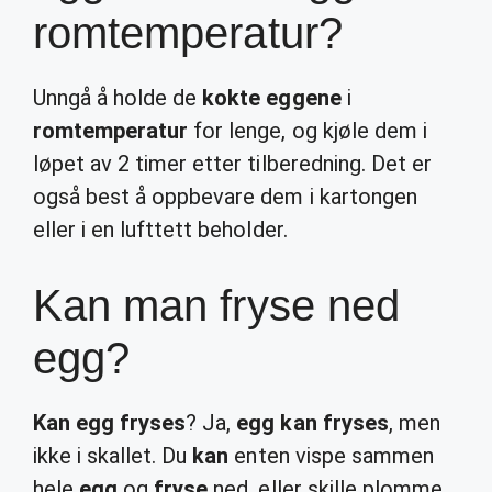
romtemperatur?
Unngå å holde de
kokte eggene
i
romtemperatur
for lenge, og kjøle dem i
løpet av 2 timer etter tilberedning. Det er
også best å oppbevare dem i kartongen
eller i en lufttett beholder.
Kan man fryse ned
egg?
Kan egg fryses
? Ja,
egg kan fryses
, men
ikke i skallet. Du
kan
enten vispe sammen
hele
egg
og
fryse
ned, eller skille plomme