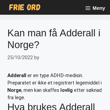
Skip
Meny
to
content
Kan man få Adderall i
Norge?
25/10/2022
by
Adderall
er en type ADHD-medisin.
Preparatet er ikke et registrert legemiddel i
Norge
, men kan skaffes
lovlig
etter søknad
fra lege.
Hva brukes Adderall