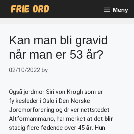
Skip
Meny
to
content
Kan man bli gravid
når man er 53 år?
02/10/2022
by
Også jordmor Siri von Krogh som er
fylkesleder i Oslo i Den Norske
Jordmorforening og driver nettstedet
Altformamma.no, har merket at det
blir
stadig flere fødende over 45
år
. Hun