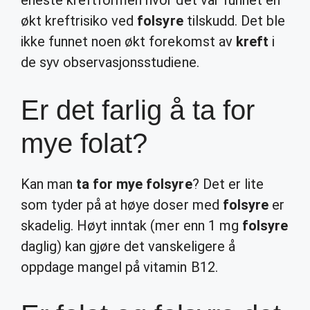
eneste kreftformen hvor det var funnet en
økt kreftrisiko ved
folsyre
tilskudd. Det ble
ikke funnet noen økt forekomst av
kreft
i
de syv observasjonsstudiene.
Er det farlig å ta for
mye folat?
Kan man
ta for mye folsyre
? Det er lite
som tyder på at høye doser med
folsyre
er
skadelig. Høyt inntak (mer enn 1 mg
folsyre
daglig) kan gjøre det vanskeligere å
oppdage mangel på vitamin B12.