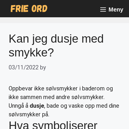
Skip
Meny
to
content
Kan jeg dusje med
smykke?
03/11/2022
by
Oppbevar ikke sølvsmykker i baderom og
ikke sammen med andre sølvsmykker.
Unngå å
dusje
, bade og vaske opp med dine
sølvsmykker på.
Hva symboliserer