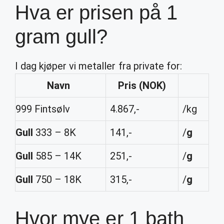
Hva er prisen på 1
gram gull?
I dag kjøper vi metaller fra private for:
Navn
Pris
(NOK)
999 Fintsølv
4.867,-
/kg
Gull
333 – 8K
141,-
/
g
Gull
585 – 14K
251,-
/
g
Gull
750 – 18K
315,-
/
g
Hvor mye er 1 bath