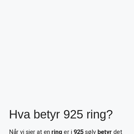
Hva betyr 925 ring?
Når vi sier at en
ring
er i
925
sølv
betyr
det