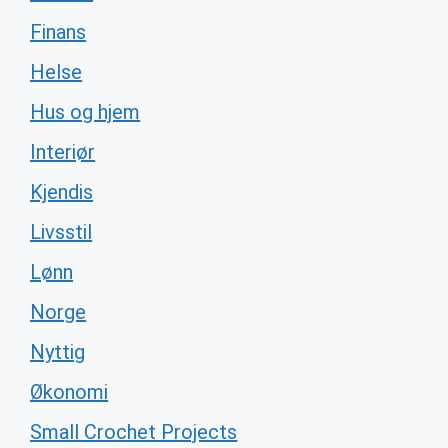
Finans
Helse
Hus og hjem
Interiør
Kjendis
Livsstil
Lønn
Norge
Nyttig
Økonomi
Small Crochet Projects