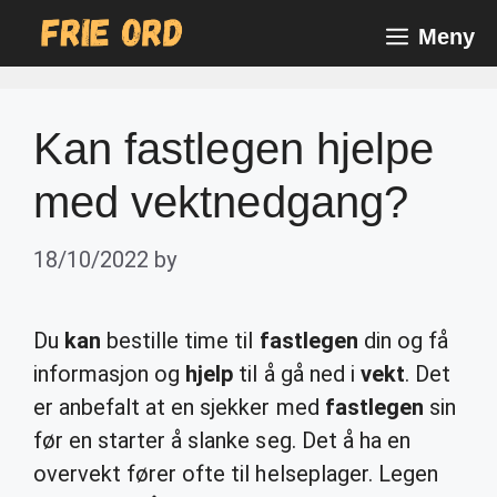
Skip
Meny
to
content
Kan fastlegen hjelpe
med vektnedgang?
18/10/2022
by
Du
kan
bestille time til
fastlegen
din og få
informasjon og
hjelp
til å gå ned i
vekt
. Det
er anbefalt at en sjekker med
fastlegen
sin
før en starter å slanke seg. Det å ha en
overvekt fører ofte til helseplager. Legen