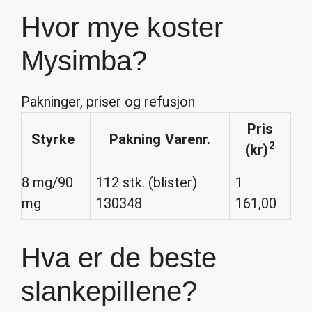
Hvor mye koster
Mysimba?
Pakninger, priser og refusjon
Pris
Styrke
Pakning Varenr.
2
(kr)
8 mg/90
112 stk. (blister)
1
mg
130348
161,00
Hva er de beste
slankepillene?