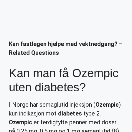
Kan fastlegen hjelpe med vektnedgang? –
Related Questions
Kan man få Ozempic
uten diabetes?
I Norge har semaglutid injeksjon (
Ozempic
)
kun indikasjon mot
diabetes
type 2.
Ozempic
er ferdigfylte penner med doser
på 0,25 mg, 0,5 mg og 1 mg semaglutid (8).