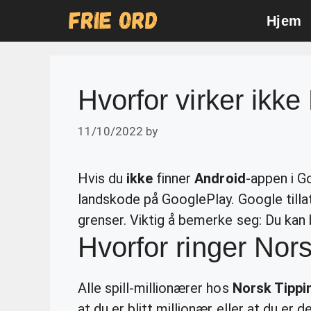
Skip
Hjem
to
content
Hvorfor virker ikk
11/10/2022
by
Hvis du
ikke
finner
Android
-appen i G
landskode på GooglePlay. Google tilla
grenser. Viktig å bemerke seg: Du kan 
Hvorfor ringer Nor
Alle spill-millionærer hos
Norsk Tippi
at du er blitt millionær eller at du er