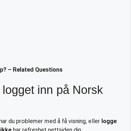
pp? – Related Questions
e logget inn på Norsk
 har du problemer med å få visning, eller
logge
u
ikke
har refreshet nettsiden din.