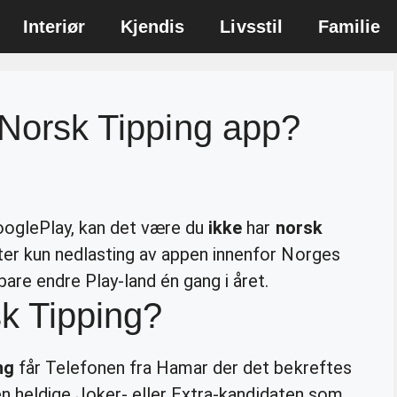
Interiør
Kjendis
Livsstil
Familie
e Norsk Tipping app?
ooglePlay, kan det være du
ikke
har
norsk
ter kun nedlasting av appen innenfor Norges
bare endre Play-land én gang i året.
sk Tipping?
ng
får Telefonen fra Hamar der det bekreftes
 den heldige Joker- eller Extra-kandidaten som