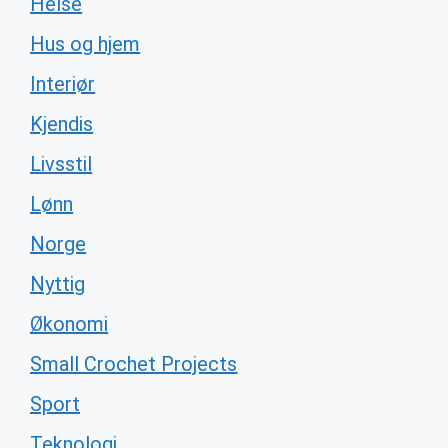
Helse
Hus og hjem
Interiør
Kjendis
Livsstil
Lønn
Norge
Nyttig
Økonomi
Small Crochet Projects
Sport
Teknologi