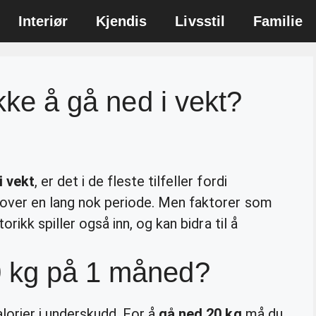
Interiør
Kjendis
Livsstil
Familie
ikke å gå ned i vekt?
i vekt
, er det i de fleste tilfeller fordi
 over en lang nok periode. Men faktorer som
orikk spiller også inn, og kan bidra til å
0 kg på 1 måned?
orier i underskudd. For å
gå ned 20 kg
må du