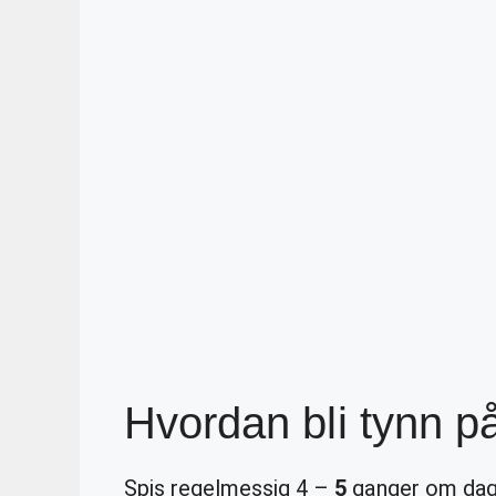
Hvordan bli tynn p
Spis regelmessig 4 –
5
ganger om dag