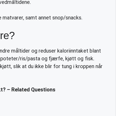
ovedmåltidene.
e matvarer, samt annet snop/snacks.
ere?
ndre måltider og reduser kaloriinntaket blant
oteter/ris/pasta og fjærfe, kjøtt og fisk.
øtt, slik at du ikke blir for tung i kroppen når
ekt? – Related Questions