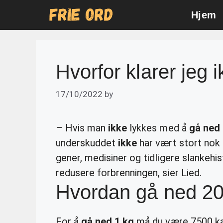
Skip
Hjem
to
content
Hvorfor klarer jeg 
17/10/2022
by
– Hvis man
ikke
lykkes med å
gå ned 
underskuddet
ikke
har vært stort nok
gener, medisiner og tidligere slankehist
redusere forbrenningen, sier Lied.
Hvordan gå ned 2
For å
gå ned 1 kg
må du være 7500 kal