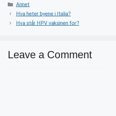
Categories
Annet
Hva heter byene i Italia?
Hva står HPV vaksinen for?
Leave a Comment
Comment