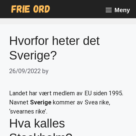
Skip
Meny
to
content
Hvorfor heter det
Sverige?
26/09/2022
by
Landet har vært medlem av EU siden 1995.
Navnet
Sverige
kommer av Svea rike,
‘svearnes rike’.
Hva kalles