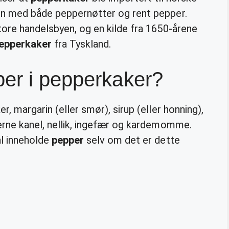
men med både peppernøtter og rent pepper.
tore handelsbyen, og en kilde fra 1650-årene
epperkaker
fra Tyskland.
per i pepperkaker?
r, margarin (eller smør), sirup (eller honning),
derne kanel, nellik, ingefær og kardemomme.
al inneholde
pepper
selv om det er dette