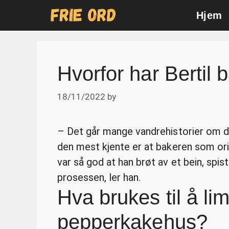
Skip
Hjem
to
content
Hvorfor har Bertil 
18/11/2022
by
– Det går mange vandrehistorier om
den mest kjente er at bakeren som or
var så god at han brøt av et bein, spis
prosessen, ler han.
Hva brukes til å l
pepperkakehus?