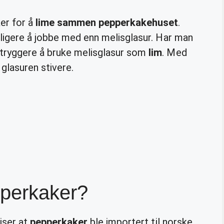
er for å
lime sammen pepperkakehuset
.
eligere å jobbe med enn melisglasur. Har man
tryggere å bruke melisglasur som
lim
. Med
 glasuren stivere.
perkaker?
iser at
pepperkaker
ble importert til norske