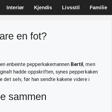
Interiør
Kjendis
Livsstil
Familie
bare en fot?
 den enbeinte pepperkakemannen
Bertil
, men
iginalt hadde oppskriften, synes pepperkaken
te det selv, før han sendte kakene videre i
ime sammen