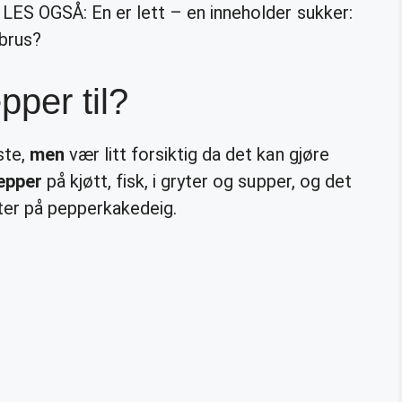
 LES OGSÅ: En er lett – en inneholder sukker:
ebrus?
per til?
ste,
men
vær litt forsiktig da det kan gjøre
epper
på kjøtt, fisk, i gryter og supper, og det
fter på pepperkakedeig.