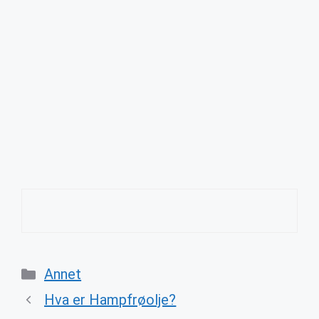
Categories
Annet
Hva er Hampfrøolje?