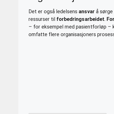
Det er også ledelsens
ansvar
å sørge f
ressurser til
forbedringsarbeidet
.
Fo
– for eksempel med pasientforløp – ka
omfatte flere organisasjoners prosesse