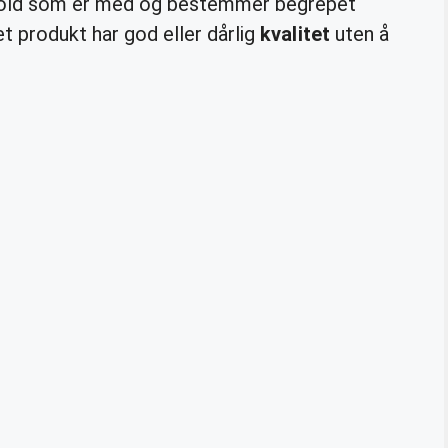
rhold som er med og bestemmer begrepet
et produkt har god eller dårlig
kvalitet
uten å