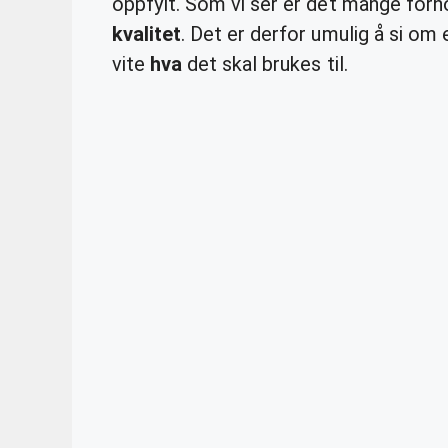
oppfylt. Som vi ser er det mange fo
kvalitet
. Det er derfor umulig å si om 
vite
hva
det skal brukes til.