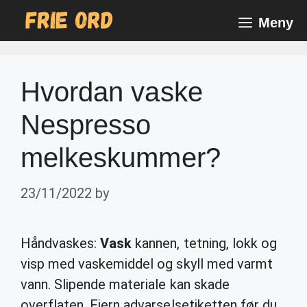
Skip
Meny
to
content
Hvordan vaske
Nespresso
melkeskummer?
23/11/2022
by
Håndvaskes:
Vask
kannen, tetning, lokk og
visp med vaskemiddel og skyll med varmt
vann. Slipende materiale kan skade
overflaten. Fjern advarselsetiketten før du