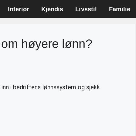
Interiør
Kjendis
Livsstil
Familie
 om høyere lønn?
g inn i bedriftens lønnssystem og sjekk