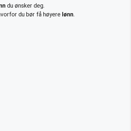
nn
du ønsker deg.
hvorfor du bør få høyere
lønn
.