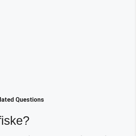
elated Questions
fiske?