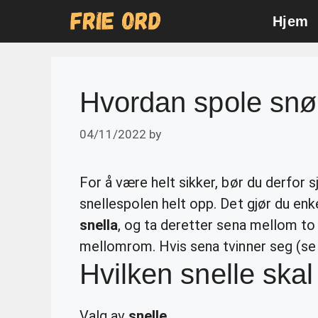
Skip
Hjem
to
content
Hvordan spole snø
04/11/2022
by
For å være helt sikker, bør du derfor sj
snellespolen helt opp. Det gjør du enk
snella
, og ta deretter sena mellom to
mellomrom. Hvis sena tvinner seg (se 
Hvilken snelle ska
Valg av
snelle