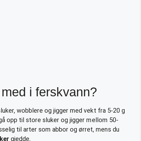
e med i ferskvann?
v sluker, wobblere og jigger med vekt fra 5-20 g
gå opp til store sluker og jigger mellom 50-
elig til arter som abbor og ørret, mens du
sker
gjedde.