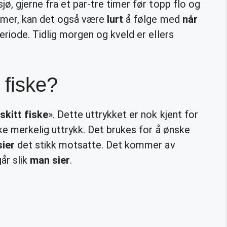
jø, gjerne fra et par-tre timer før topp flo og
ømmer, kan det også være
lurt
å følge med
når
eriode. Tidlig morgen og kveld er ellers
t fiske?
skitt fiske
». Dette uttrykket er nok kjent for
ske merkelig uttrykk. Det brukes for å ønske
sier
det stikk motsatte. Det kommer av
år slik
man sier
.