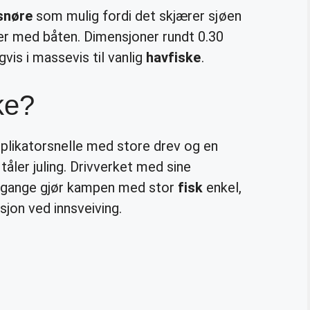
snøre
som mulig fordi det skjærer sjøen
ver med båten. Dimensjoner rundt 0.30
gvis i massevis til vanlig
havfiske
.
ke?
tiplikatorsnelle med store drev og en
åler juling. Drivverket med sine
 gange gjør kampen med stor
fisk
enkel,
jon ved innsveiving.