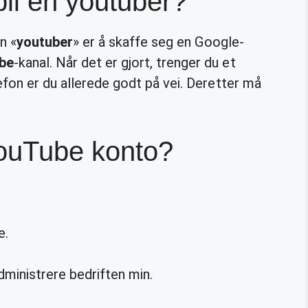
li en youtuber?
n «
youtuber
» er å skaffe seg en Google-
be
-kanal. Når det er gjort, trenger du et
efon er du allerede godt på vei. Deretter må
ouTube konto?
e.
dministrere bedriften min.