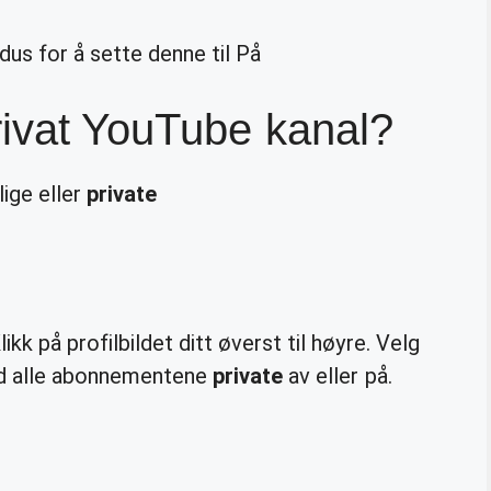
us for å sette denne til På
rivat YouTube kanal?
ige eller
private
kk på profilbildet ditt øverst til høyre. Velg
old alle abonnementene
private
av eller på.