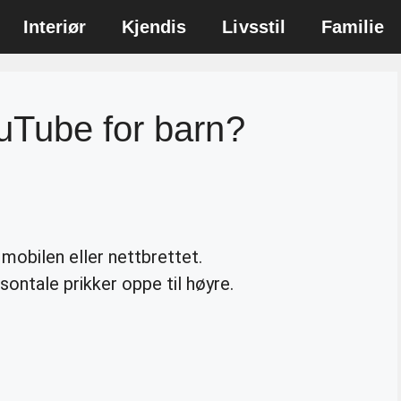
Interiør
Kjendis
Livsstil
Familie
uTube for barn?
 mobilen eller nettbrettet.
ontale prikker oppe til høyre.