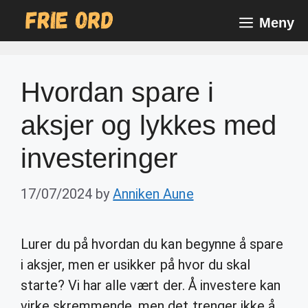
Skip
Meny
to
content
Hvordan spare i
aksjer og lykkes med
investeringer
17/07/2024
by
Anniken Aune
Lurer du på hvordan du kan begynne å spare
i aksjer, men er usikker på hvor du skal
starte? Vi har alle vært der. Å investere kan
virke skremmende, men det trenger ikke å