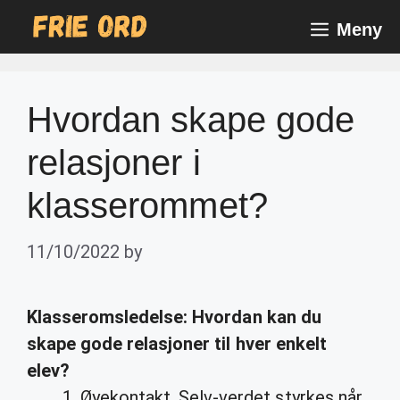
Skip
Meny
to
content
Hvordan skape gode
relasjoner i
klasserommet?
11/10/2022
by
Klasseromsledelse:
Hvordan
kan du
skape gode relasjoner
til hver enkelt
elev?
Øyekontakt. Selv-verdet styrkes når