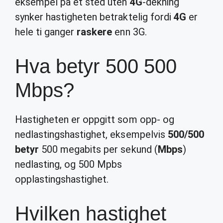
eksempel på et sted uten
4G
-dekning
synker hastigheten betraktelig fordi
4G
er
hele ti ganger
raskere
enn 3G.
Hva betyr 500 500
Mbps?
Hastigheten er oppgitt som opp- og
nedlastingshastighet, eksempelvis
500/500
betyr
500 megabits per sekund (
Mbps
)
nedlasting, og 500 Mpbs
opplastingshastighet.
Hvilken hastighet