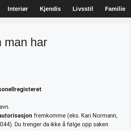
Interiør
Kjendis
Livsstil
Familie
m man har
sonellregisteret
avn.
autorisasjon
fremkomme (eks. Kari Normann,
044). Du trenger da ikke å følge opp saken