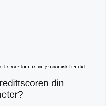
edittscore for en sunn økonomisk fremtid.
redittscoren din
eter?