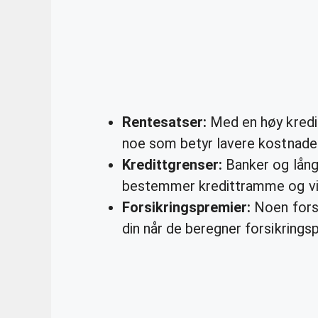
Rentesatser:
Med en høy kredit
noe som betyr lavere kostnader
Kredittgrenser:
Banker og långi
bestemmer kredittramme og vil
Forsikringspremier:
Noen forsi
din når de beregner forsikrings