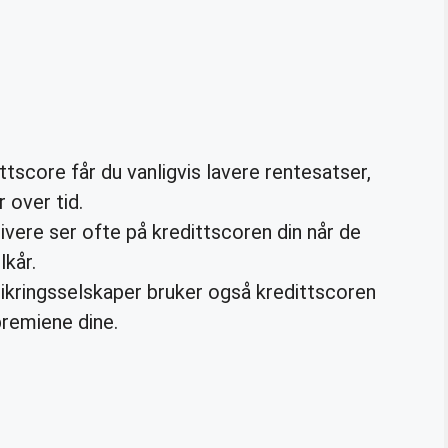
tscore får du vanligvis lavere rentesatser,
 over tid.
vere ser ofte på kredittscoren din når de
kår.
kringsselskaper bruker også kredittscoren
premiene dine.