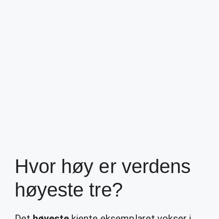
Hvor høy er verdens
høyeste tre?
Det
høyeste
kjente eksemplaret vokser i