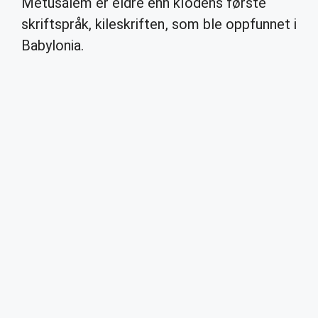
Metusalem er eldre enn klodens første
skriftspråk, kileskriften, som ble oppfunnet i
Babylonia.