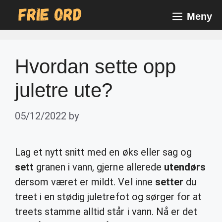
Skip
Meny
to
content
Hvordan sette opp
juletre ute?
05/12/2022
by
Lag et nytt snitt med en øks eller sag og
sett
granen i vann, gjerne allerede
utendørs
dersom været er mildt. Vel inne
setter
du
treet i en stødig juletrefot og sørger for at
treets stamme alltid står i vann. Nå er det