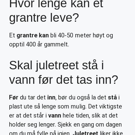
Hvor lenge kan et
grantre leve?
Et
grantre kan
bli 40-50 meter høyt og
opptil 400 år gammelt.
Skal juletreet stå i
vann før det tas inn?
Før
du tar det
inn
, bør du også la det
stå
i
plast ute så lenge som mulig. Det viktigste
er at det står i
vann
hele tiden, slik at det
holder seg lenger. Sjekk en gang om dagen
om du må fylle på igjen.
Juletreet
liker ikke