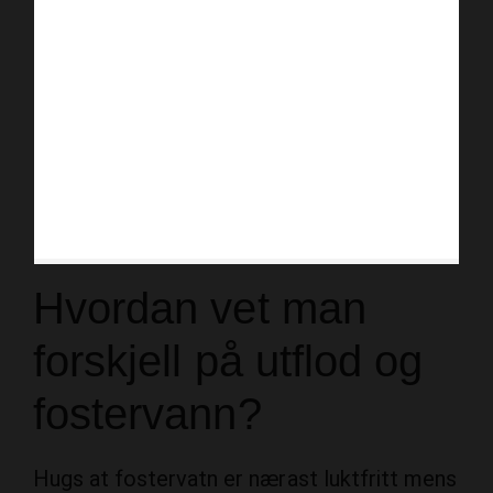
Hvordan vet man
forskjell på utflod og
fostervann?
Hugs at fostervatn er nærast luktfritt mens