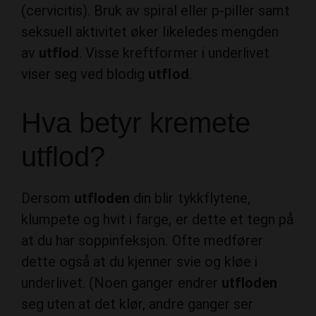
(cervicitis). Bruk av spiral eller p-piller samt
seksuell aktivitet øker likeledes mengden
av
utflod
. Visse kreftformer i underlivet
viser seg ved blodig
utflod
.
Hva betyr kremete
utflod?
Dersom
utfloden
din blir tykkflytene,
klumpete og hvit i farge, er dette et tegn på
at du har soppinfeksjon. Ofte medfører
dette også at du kjenner svie og kløe i
underlivet. (Noen ganger endrer
utfloden
seg uten at det klør, andre ganger ser