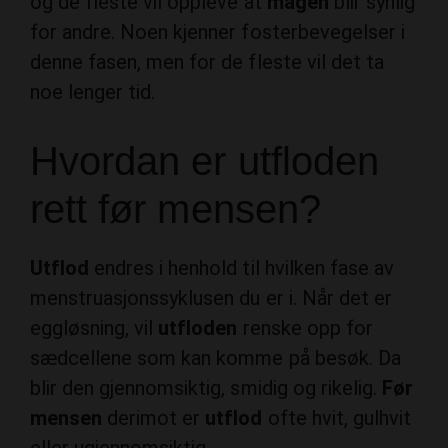
og de fleste vil oppleve at
magen
blir synlig
for andre. Noen kjenner fosterbevegelser i
denne fasen, men for de fleste vil det ta
noe lenger tid.
Hvordan er utfloden
rett før mensen?
Utflod
endres i henhold til hvilken fase av
menstruasjonssyklusen du er i. Når det er
eggløsning, vil
utfloden
renske opp for
sædcellene som kan komme på besøk. Da
blir den gjennomsiktig, smidig og rikelig.
Før
mensen
derimot er
utflod
ofte hvit, gulhvit