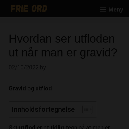
Skip
Meny
to
content
Hvordan ser utfloden
ut når man er gravid?
02/10/2022
by
Gravid
og
utflod
Innholdsfortegnelse
Økt
utflod
er et
tidlig
tegn på at man er