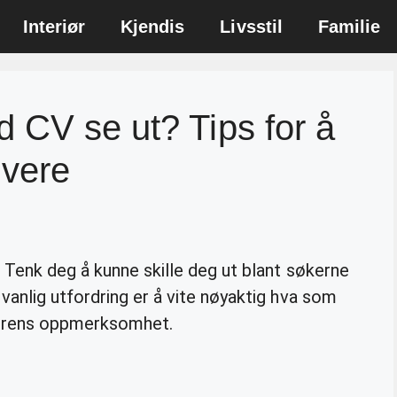
Interiør
Kjendis
Livsstil
Familie
 CV se ut? Tips for å
ivere
 Tenk deg å kunne skille deg ut blant søkerne
anlig utfordring er å vite nøyaktig hva som
iverens oppmerksomhet.