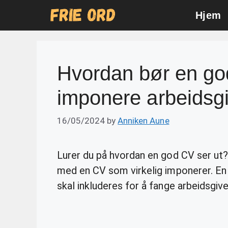
Skip
Hjem
to
content
Hvordan bør en god
imponere arbeidsg
16/05/2024
by
Anniken Aune
Lurer du på hvordan en god CV ser ut?
med en CV som virkelig imponerer. En v
skal inkluderes for å fange arbeidsg