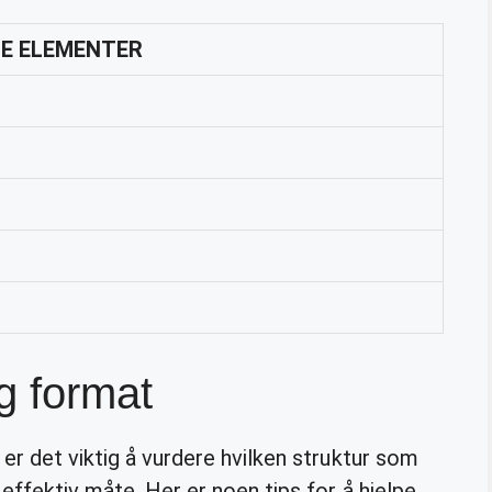
GE ELEMENTER
g format
 er det viktig å vurdere hvilken struktur som
 effektiv måte. Her er noen tips for å hjelpe