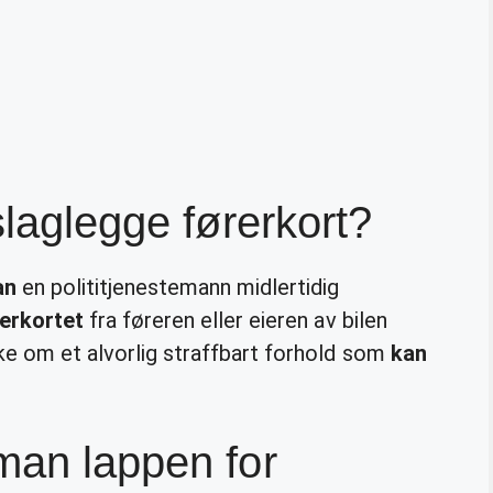
slaglegge førerkort?
an
en polititjenestemann midlertidig
rerkortet
fra føreren eller eieren av bilen
nke om et alvorlig straffbart forhold som
kan
man lappen for