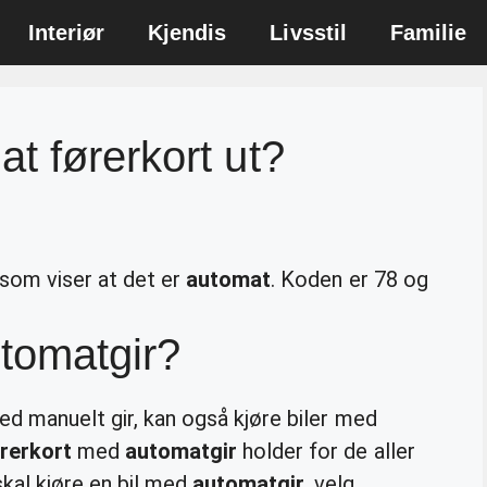
Interiør
Kjendis
Livsstil
Familie
t førerkort ut?
 som viser at det er
automat
. Koden er 78 og
utomatgir?
ed manuelt gir, kan også kjøre biler med
rerkort
med
automatgir
holder for de aller
skal kjøre en bil med
automatgir
, velg