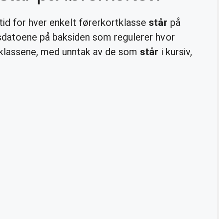
id for hver enkelt førerkortklasse
står
på
psdatoene på baksiden som regulerer hvor
ortklassene, med unntak av de som
står
i kursiv,