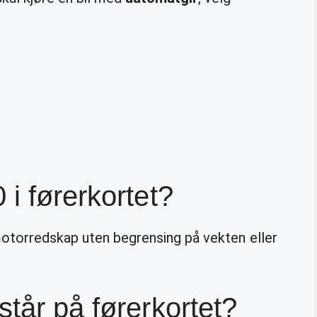
i førerkortet?
motorredskap uten begrensing på vekten eller
tår på førerkortet?