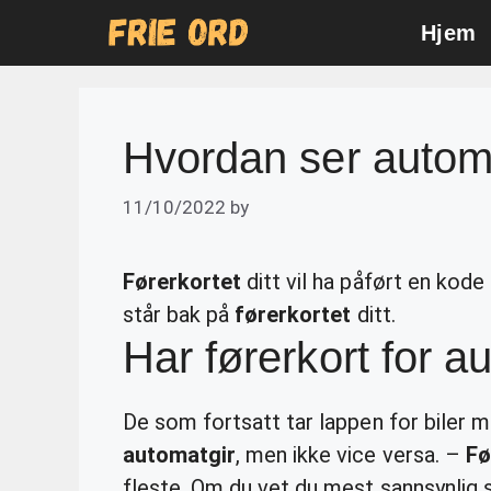
Skip
Hjem
to
content
Hvordan ser automa
11/10/2022
by
Førerkortet
ditt vil ha påført en kode
står bak på
førerkortet
ditt.
Har førerkort for a
De som fortsatt tar lappen for biler m
automatgir
, men ikke vice versa. –
Fø
fleste. Om du vet du mest sannsynlig 