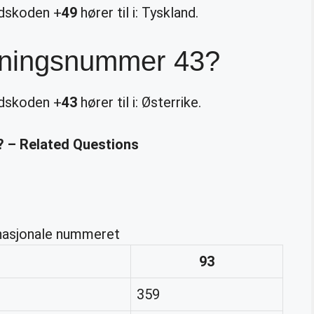
ndskoden +
49
hører til i: Tyskland.
etningsnummer 43?
ndskoden +
43
hører til i: Østerrike.
e? – Related Questions
 nasjonale nummeret
93
359