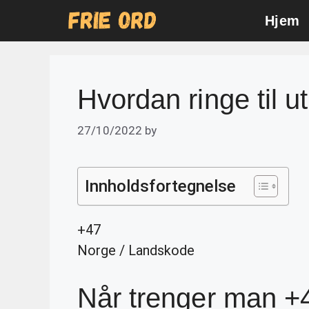
Skip
Hjem
to
content
Hvordan ringe til u
27/10/2022
by
Innholdsfortegnelse
+47
Norge
/
Landskode
Når trenger man +