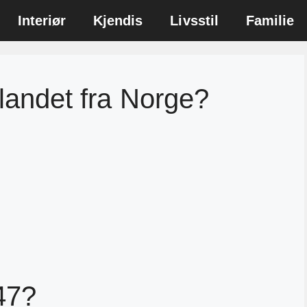
Interiør
Kjendis
Livsstil
Familie
tlandet fra Norge?
47?