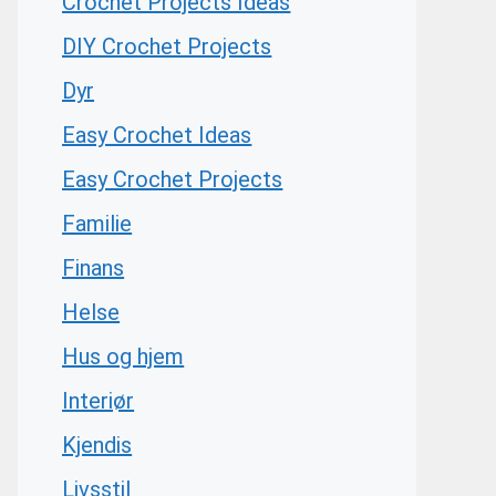
Crochet Projects Ideas
DIY Crochet Projects
Dyr
Easy Crochet Ideas
Easy Crochet Projects
Familie
Finans
Helse
Hus og hjem
Interiør
Kjendis
Livsstil