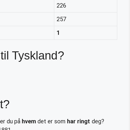
226
257
1
til Tyskland?
t?
rer du på
hvem
det er som
har ringt
deg?
1881.