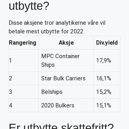
utbytte?
Disse aksjene tror analytikerne våre vil
betale mest utbytte for 2022
Rangering
Aksje
Div.yield
MPC Container
1
17,9%
Ships
2
Star Bulk Carriers
16,1%
3
Belships
15,2%
4
2020 Bulkers
15,1%
Er utbytte skattefritt?