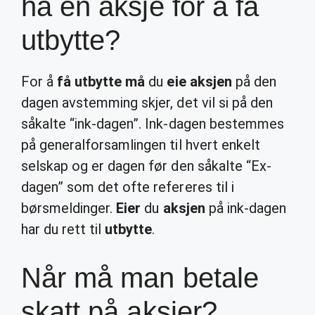
ha en aksje for å få
utbytte?
​For å
få utbytte må
du
eie aksjen
på den
dagen avstemming skjer, det vil si på den
såkalte “ink-dagen”. Ink-dagen bestemmes
på generalforsamlingen til hvert enkelt
selskap og er dagen før den såkalte “Ex-
dagen” som det ofte refereres til i
børsmeldinger.
Eier
du
aksjen
på ink-dagen
har du rett til
utbytte
.
Når må man betale
skatt på aksjer?