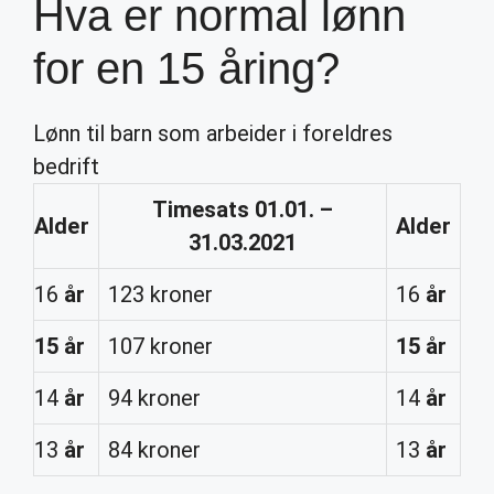
Hva er normal lønn
for en 15 åring?
Lønn til barn som arbeider i foreldres
bedrift
Timesats 01.01. –
Alder
Alder
31.03.2021
16
år
123 kroner
16
år
15 år
107 kroner
15 år
14
år
94 kroner
14
år
13
år
84 kroner
13
år