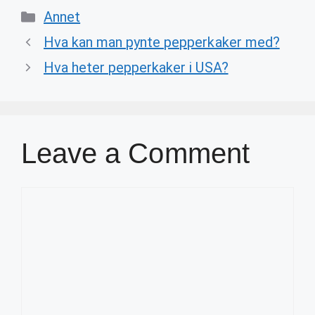
Categories
Annet
Hva kan man pynte pepperkaker med?
Hva heter pepperkaker i USA?
Leave a Comment
Comment