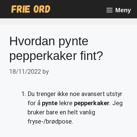
Skip
Meny
to
content
Hvordan pynte
pepperkaker fint?
18/11/2022
by
Du trenger ikke noe avansert utstyr
for å
pynte
lekre
pepperkaker
. Jeg
bruker bare en helt vanlig
fryse-/brødpose.