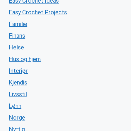
Easy Crochet Ideas
Easy Crochet Projects
Familie
Finans
Helse
Hus og hjem
Interiør
Kjendis
Livsstil
Lønn
Norge
Nyttig