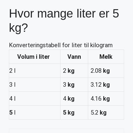
Hvor mange liter er 5
kg?
Konverteringstabell for liter til kilogram
Volum i
liter
Vann
Melk
2 l
2
kg
2.08
kg
3 l
3
kg
3.12
kg
4 l
4
kg
4.16
kg
5
l
5 kg
5.2
kg