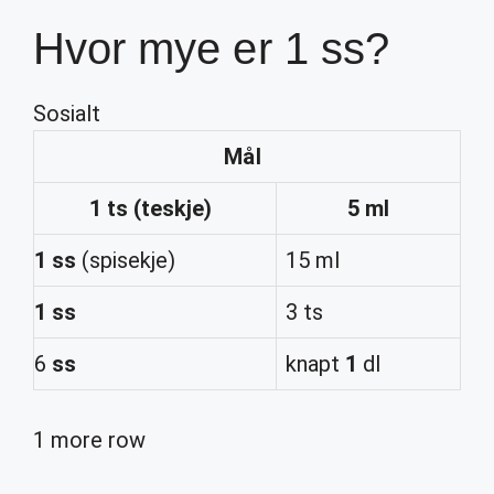
Hvor mye er 1 ss?
Sosialt
Mål
1
ts (teskje)
5 ml
1 ss
(spisekje)
15 ml
1 ss
3 ts
6
ss
knapt
1
dl
1 more row