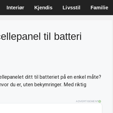
Interiør
Kjendis
Livsstil
Familie
llepanel til batteri
llepanelet ditt til batteriet på en enkel måte?
vor du er, uten bekymringer. Med riktig
ADVERTISEMENT