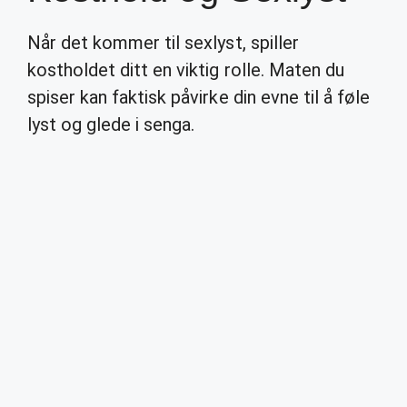
Når det kommer til sexlyst, spiller
kostholdet ditt en viktig rolle. Maten du
spiser kan faktisk påvirke din evne til å føle
lyst og glede i senga.