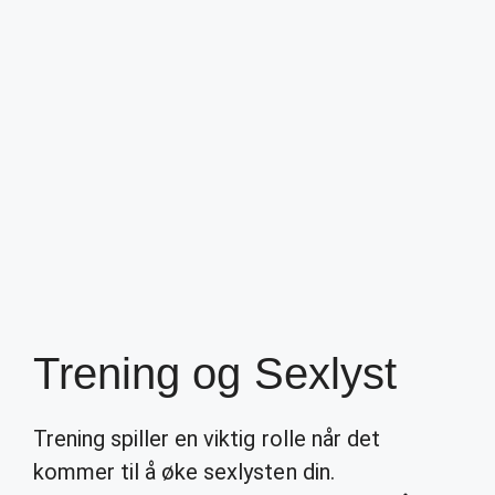
Trening og Sexlyst
Trening spiller en viktig rolle når det
kommer til å øke sexlysten din.