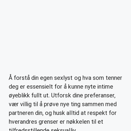
Å forstå din egen sexlyst og hva som tenner
deg er essensielt for å kunne nyte intime
øyeblikk fullt ut. Utforsk dine preferanser,
vær villig til å prøve nye ting sammen med
partneren din, og husk alltid at respekt for
hverandres grenser er nøkkelen til et
tilfredsstillende seksualliv.