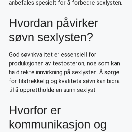
anbefales spesielt for å forbedre sexlysten.
Hvordan påvirker
søvn sexlysten?
God søvnkvalitet er essensiell for
produksjonen av testosteron, noe som kan
ha direkte innvirkning på sexlysten. Å sørge
for tilstrekkelig og kvalitets søvn kan bidra
til å opprettholde en sunn sexlyst.
Hvorfor er
kommunikasjon og