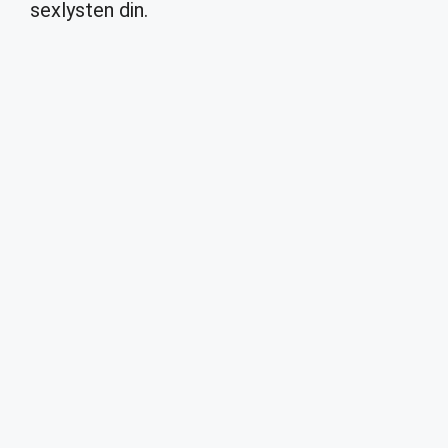
sexlysten din.