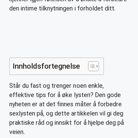
den intime tilknytningen i forholdet ditt.
Innholdsfortegnelse
Står du fast og trenger noen enkle,
effektive tips for å øke lysten? Den gode
nyheten er at det finnes måter å forbedre
sexlysten på, og dette artikkelen vil gi deg
praktiske råd og innsikt for å hjelpe deg på
veien.