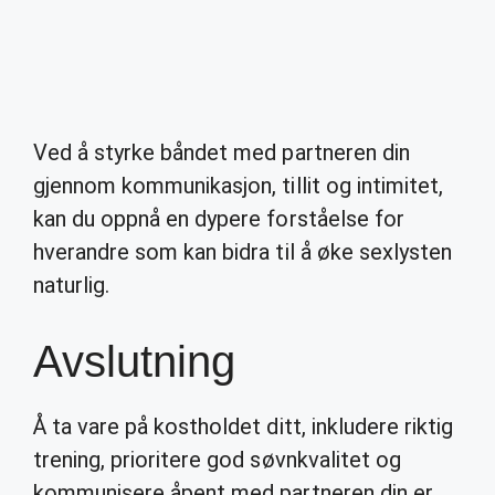
Ved å styrke båndet med partneren din
gjennom kommunikasjon, tillit og intimitet,
kan du oppnå en dypere forståelse for
hverandre som kan bidra til å øke sexlysten
naturlig.
Avslutning
Å ta vare på kostholdet ditt, inkludere riktig
trening, prioritere god søvnkvalitet og
kommunisere åpent med partneren din er