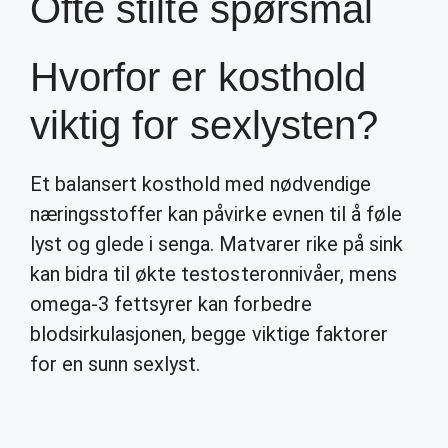
Ofte stilte spørsmål
Hvorfor er kosthold
viktig for sexlysten?
Et balansert kosthold med nødvendige
næringsstoffer kan påvirke evnen til å føle
lyst og glede i senga. Matvarer rike på sink
kan bidra til økte testosteronnivåer, mens
omega-3 fettsyrer kan forbedre
blodsirkulasjonen, begge viktige faktorer
for en sunn sexlyst.