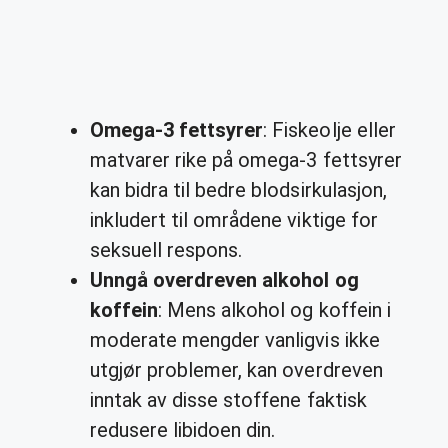
Omega-3 fettsyrer
: Fiskeolje eller
matvarer rike på omega-3 fettsyrer
kan bidra til bedre blodsirkulasjon,
inkludert til områdene viktige for
seksuell respons.
Unngå overdreven alkohol og
koffein
: Mens alkohol og koffein i
moderate mengder vanligvis ikke
utgjør problemer, kan overdreven
inntak av disse stoffene faktisk
redusere libidoen din.