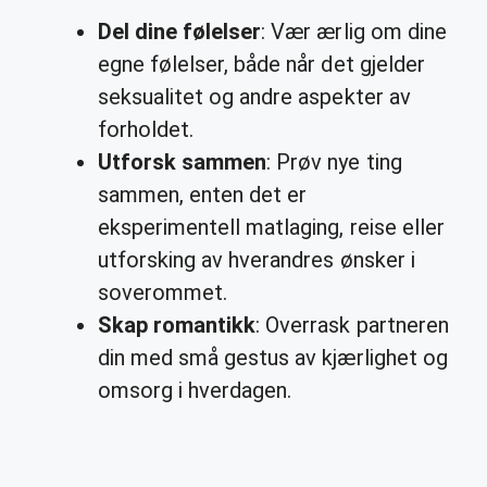
Del dine følelser
: Vær ærlig om dine
egne følelser, både når det gjelder
seksualitet og andre aspekter av
forholdet.
Utforsk sammen
: Prøv nye ting
sammen, enten det er
eksperimentell matlaging, reise eller
utforsking av hverandres ønsker i
soverommet.
Skap romantikk
: Overrask partneren
din med små gestus av kjærlighet og
omsorg i hverdagen.