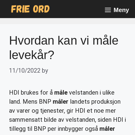
Skip
Meny
to
content
Hvordan kan vi måle
levekår?
11/10/2022
by
HDI brukes for å
måle
velstanden i ulike
land. Mens BNP
måler
landets produksjon
av varer og tjenester, gir HDI et noe mer
sammensatt bilde av velstanden, siden HDI i
tillegg til BNP per innbygger også
måler