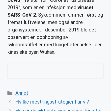
Covid
–
19
står for “Coronavirus disease
2019”, som er en infeksjon med
viruset
SARS-CoV-2
. Sykdommen rammer først og
fremst luftveiene, men også andre
organsystemer. I desember 2019 ble det
observert en opphopning av
sykdomstilfeller med lungebetennelse i den
kinesiske byen Wuhan.
Categories
Annet
Hvilke mestringsstrategier har vi?
Hva er de viktigste inngangsportene for