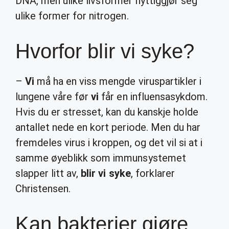
DNA, men ulike livsformer nyttiggjør seg
ulike former for nitrogen.
Hvorfor blir vi syke?
–
Vi
må ha en viss mengde viruspartikler i
lungene våre før
vi
får en influensasykdom.
Hvis du er stresset, kan du kanskje holde
antallet nede en kort periode. Men du har
fremdeles virus i kroppen, og det vil si at i
samme øyeblikk som immunsystemet
slapper litt av,
blir vi syke
, forklarer
Christensen.
Kan bakterier gjøre