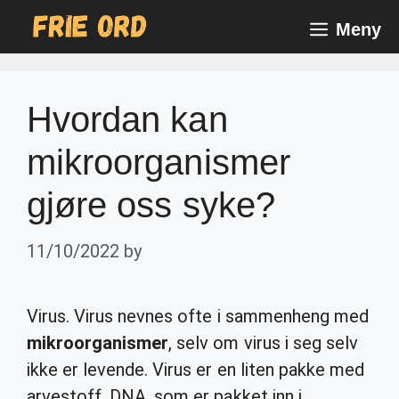
Skip
Meny
to
content
Hvordan kan
mikroorganismer
gjøre oss syke?
11/10/2022
by
Virus. Virus nevnes ofte i sammenheng med
mikroorganismer
, selv om virus i seg selv
ikke er levende. Virus er en liten pakke med
arvestoff, DNA, som er pakket inn i