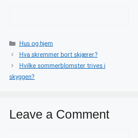
Categories
Hus og hjem
Hva skremmer bort skjærer?
Hvilke sommerblomster trives i
skyggen?
Leave a Comment
Comment